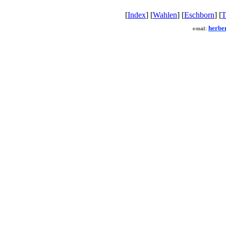
[
Index
] [
Wahlen
] [
Eschborn
] [
T
herbe
e-mail: