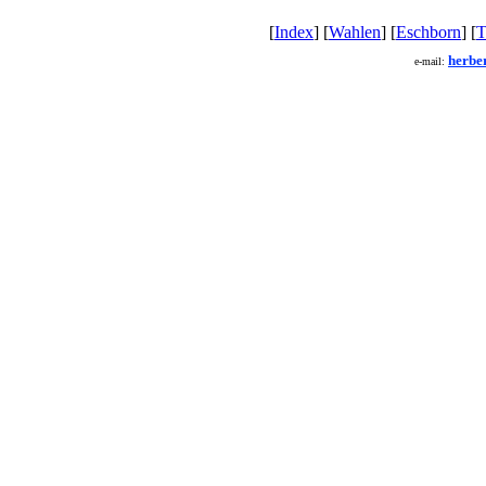
[
Index
] [
Wahlen
] [
Eschborn
] [
T
herbe
e-mail: